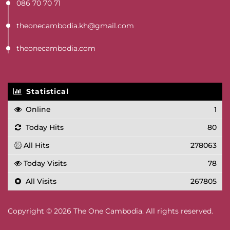
086 70 70 71
theonecambodia.kh@gmail.com
theonecambodia.com
Statistical
Online
1
Today Hits
80
All Hits
278063
Today Visits
78
All Visits
267805
Copyright © 2026 The One Cambodia. All rights reserved.