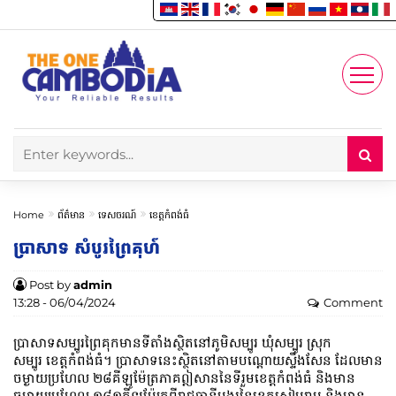
Enjoy
Account
Home
ព័ត៌មាន
ទេសចរណ៍
ខេត្តកំពង់ធំ
ប្រាសាទ សំបូរព្រៃគុហ៍
Post by
admin
13:28 - 06/04/2024
Comment
ប្រាសាទសម្បូរព្រៃគុកមានទីតាំងស្ថិតនៅភូមិសម្បូរ ឃុំសម្បូរ ស្រុក
សម្បូរ ខេត្តកំពង់ធំ។ ប្រាសាទនេះស្ថិតនៅតាមបណ្តោយស្ទឹងសែន ដែលមាន
ចម្ងាយប្រហែល ២៨គីឡូម៉ែត្រភាគឦសាននៃទីរួមខេត្តកំពង់ធំ និងមាន
ចម្ងាយប្រហែល ១៨១គីឡូម៉ែត្រពីរាជធានីអង្គរនៃខេត្តសៀមរាប និងមាន