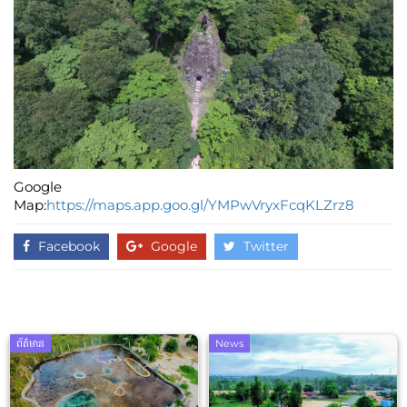
Google
Map:
https://maps.app.goo.gl/YMPwVryxFcqKLZrz8
Facebook
Google
Twitter
ព័ត៌មាន
News