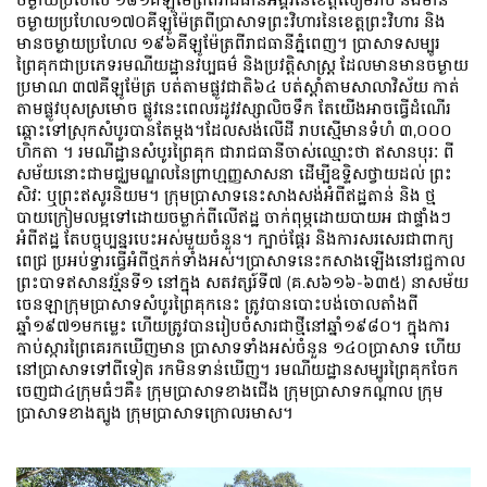
ចម្ងាយប្រហែល១៧០គីឡូម៉ែត្រពីប្រាសាទព្រះវិហារនៃខេត្តព្រះវិហារ និង
មានចម្ងាយប្រហែល ១៩៦គីឡូម៉ែត្រពីរាជធានីភ្នំពេញ។ ប្រាសាទសម្បូរ
ព្រៃគុកជាប្រភេទរមណីយដ្ឋានវប្បធម៌ និងប្រវត្តិសាស្រ្ត ដែលមានមានចម្ងាយ
ប្រមាណ ៣៧គីឡូម៉ែត្រ បត់តាមផ្លូវជាតិ៦៤ បត់ស្តាំតាមសាលាវិស័យ កាត់
តាមផ្លូវបុសស្រមោច ផ្លូវនេះពេលរដូវវស្សាលិចទឹក តែយើងអាចធ្វើដំណើរ
ឆ្ពោះទៅស្រុកសំបូរបានតែម្តង។ដែលសង់លើដី រាបស្មើមានទំហំ ៣,០០០
ហិកតា ។ រមណីដ្ឋានសំបូរព្រៃគុក ជារាជធានីចាស់ឈ្មោះថា ឥសានបុរៈ ពី
សម័យនោះជាមជ្ឈមណ្ឌលនៃព្រាហ្មញ្ញសាសនា ដើម្បីឧទ្ទិសថ្វាយដល់ ព្រះ
សិវៈ ឬព្រះឥសូរនិយម។ ក្រុមប្រាសាទនេះសាងសង់អំពីឥដ្ឋតាន់ និង ថ្ម
បាយក្រៀមលម្អទៅដោយចម្លាក់ពីលើឥដ្ឋ ចាក់ពុម្ភដោយបាយអ ជាផ្ទាំងៗ
អំពីឥដ្ឋ តែបច្ចុប្បន្នរបេះអស់មួយចំនួន។ ក្បាច់ផ្តែរ និងការសរសេរជាពាក្យ
ពេជ្រ ប្រអប់ទ្វារធ្វើអំពីថ្មភក់ទាំងអស់។ប្រាសាទនេះកសាងឡើងនៅរជ្ជកាល
ព្រះបាទឥសានវរ្ម័នទី១ នៅក្នុង សតវត្សរ៍ទី៧ (គ.ស៦១៦-៦៣៥) នាសម័យ
ចេនឡាក្រុមប្រាសាទសំបូរព្រៃគុកនេះ ត្រូវបានបោះបង់ចោលតាំងពី
ឆ្នាំ១៩៧១មកម្លេះ ហើយត្រូវបានរៀបចំសារជាថ្មីនៅឆ្នាំ១៩៨០។ ក្នុងការ
កាប់ស្ការព្រៃគេរកឃើញមាន ប្រាសាទទាំងអស់ចំនួន ១៤០ប្រាសាទ ហើយ
នៅប្រាសាទទៅពីទៀត រកមិនទាន់ឃើញ
។ រមណីយដ្ឋានសម្បូរព្រៃគុកចែក
ចេញជា៤ក្រុមធំៗគឺ៖ ក្រុមប្រាសាទខាងជើង ក្រុមប្រាសាទកណ្តាល ក្រុម
ប្រាសាទខាងត្បូង ក្រុមប្រាសាទក្រោលរមាស។