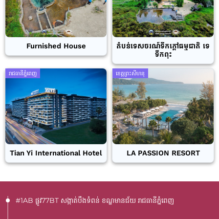
Furnished House
តំបន់ទេសចរណ៍ទឹកក្តៅធម្មជាតិ ទេ
ទឹកពុះ
រាជធានីភ្នំពេញ
ខេត្តព្រះសីហនុ
Tian Yi International Hotel
LA PASSION RESORT
#1AB ផ្លូវ77BT​ សង្កាត់បឹងទំពន់ ខណ្ឌមានជ័យ រាជធានីភ្នំពេញ