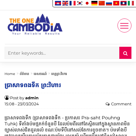
Enjoy
Account
Home
ព័ត៌មាន
ទេសចរណ៍
ខេត្តព្រះវិហារ
ប្រាសាទពងទឹក ព្រះវិហារ
Post by
admin
15:08 - 23/03/2024
Comment
ប្រាសាទពងទឹក (ប្រាសាទពងទឹក - ប្រកាស៖ Pra-saht Pouhng
Tuhk) ទីតាំង​ប៉ម​ថ្មភក់​ចំនួន​បី ដែល​ប៉ម​ពីរ​នៅតែ​ស្ថិត​នៅ​ក្នុង​ស្ថានភាព​មិន​
ច្បាស់លាស់​ជិត​ដួលរលំ ខណៈ​ប៉ម​ទី​បី​នៅសល់តែ​ការ​ខូច​ខាត។ ប៉ម​ទាំង​បី​
ត្រូវ​បាន​តម្រឹម​តាម​អ័ក្ស​ភាគ​ពាយ័ព្យ-អាគ្នេយ៍ ហើយ​បើក​ទៅ​ទិស​ឦសាន។