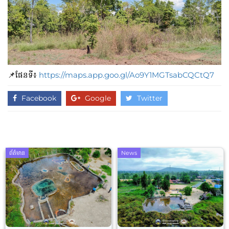
📌ផែនទី៖
https://maps.app.goo.gl/Ao9Y1MGTsabCQCtQ7
Facebook
Google
Twitter
ព័ត៌មាន
News