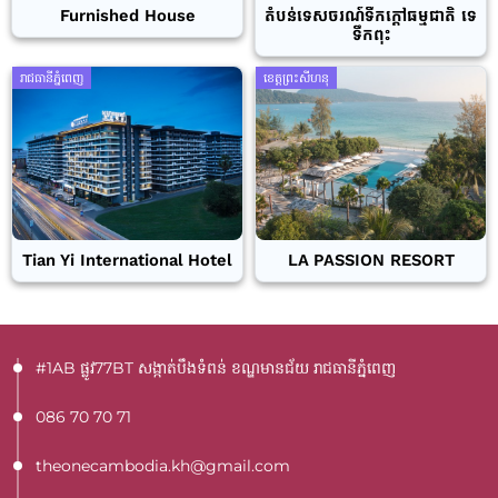
Furnished House
តំបន់ទេសចរណ៍ទឹកក្តៅធម្មជាតិ ទេ
ទឹកពុះ
រាជធានីភ្នំពេញ
ខេត្តព្រះសីហនុ
Tian Yi International Hotel
LA PASSION RESORT
#1AB ផ្លូវ77BT​ សង្កាត់បឹងទំពន់ ខណ្ឌមានជ័យ រាជធានីភ្នំពេញ
086 70 70 71
theonecambodia.kh@gmail.com