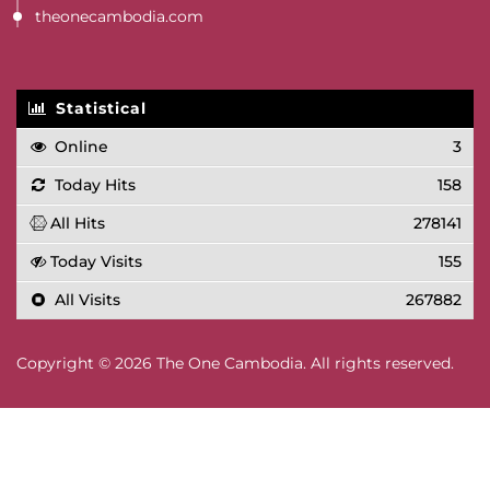
theonecambodia.com
Statistical
Online
3
Today Hits
158
All Hits
278141
Today Visits
155
All Visits
267882
Copyright © 2026 The One Cambodia. All rights reserved.