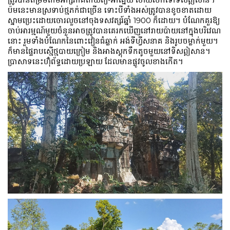
ប៉មនេះមានស្រទាប់ថ្មភក់ជាច្រើន ទោះបីទាំងអស់ត្រូវបានខូចខាតដោយ
ស្នាមប្រេះដោយចោរលួចនៅចុងទសវត្សរ៍ឆ្នាំ 1900 ក៏ដោយ។ បំណែកគួរឱ្យ
ចាប់អារម្មណ៍មួយចំនួនអាចត្រូវបានគេរកឃើញនៅរាយប៉ាយនៅក្នុងបរិវេណ
នោះ រួមទាំងបំណែកនៃពោះវៀនធំឆ្លាក់ អង់ទីហ្វីសនាគ និងរូបចម្លាក់មួយ។
ក៏មាន​ផ្ទៃរាបស្មើ​ថ្មបាយក្រៀម និង​អាងស្តុកទឹក​តូចមួយ​នៅ​ទិសឦសាន។
ប្រាសាទនេះហ៊ុំព័ទ្ធដោយប្រឡាយ ដែលមានផ្លូវចូលខាងកើត។