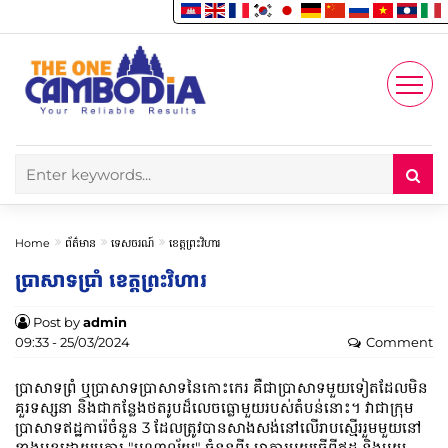
Enjoy
Account
Home
ព័ត៌មាន
ទេសចរណ៍
ខេត្តព្រះវិហារ
ប្រាសាទប្រាំ ខេត្តព្រះវិហារ
Post by
admin
09:33 - 25/03/2024
Comment
ប្រាសាទ​ព្រំ ឬ​ប្រាសាទ​ប្រាសាទ​នៃ​កោះ​កេរ គឺជា​ប្រាសាទ​មួយ​ទៀត​ដែល​មិន​
គួរ​ទស្សនា និង​ជា​កន្លែង​ថតរូប​ដ៏​លេចធ្លោ​មួយ​របស់​តំបន់​នោះ។ វាជាក្រុម
ប្រាសាទឥដ្ឋការ៉េចំនួន 3 ដែលត្រូវបានសាងសង់នៅលើរាបស្មើររួមមួយនៅ
ខាងមុខដោយអគារ "បណ្ណាល័យ" ចំនួនពីរ អាគារមួយធ្វើពីឥដ្ឋ និងមួយ