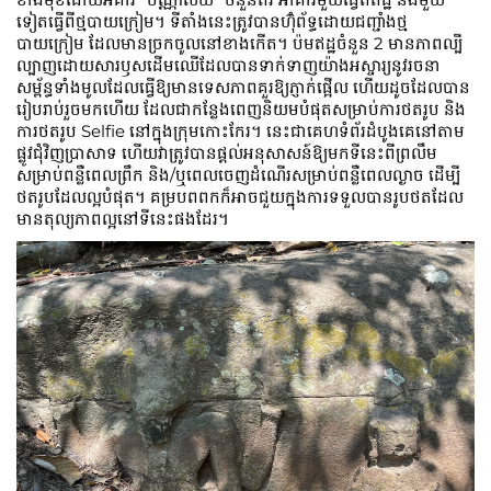
ទៀតធ្វើពីថ្មបាយក្រៀម។ ទីតាំងនេះត្រូវបានហ៊ុំព័ទ្ធដោយជញ្ជាំងថ្ម
បាយក្រៀម ដែលមានច្រកចូលនៅខាងកើត។​ ប៉មឥដ្ឋចំនួន 2 មានភាពល្បី
ល្បាញដោយសារឫសដើមឈើដែលបានទាក់ទាញយ៉ាងអស្ចារ្យនូវរចនា
សម្ព័ន្ធទាំងមូលដែលធ្វើឱ្យមានទេសភាពគួរឱ្យភ្ញាក់ផ្អើល ហើយដូចដែលបាន
រៀបរាប់រួចមកហើយ ដែលជាកន្លែងពេញនិយមបំផុតសម្រាប់ការថតរូប និង
ការថតរូប Selfie នៅក្នុងក្រុមកោះកែរ។ នេះ​ជា​គេហទំព័រ​ដំបូង​គេ​នៅ​តាម​
ផ្លូវ​ជុំវិញ​ប្រាសាទ ហើយ​វា​ត្រូវ​បាន​ផ្ដល់​អនុសាសន៍​ឱ្យ​មក​ទី​នេះ​ពី​ព្រលឹម​
សម្រាប់​ពន្លឺ​ពេល​ព្រឹក និង/ឬ​ពេល​ចេញ​ដំណើរ​សម្រាប់​ពន្លឺ​ពេល​ល្ងាច ដើម្បី​
ថត​រូប​ដែល​ល្អ​បំផុត។ គម្របពពកក៏អាចជួយក្នុងការទទួលបានរូបថតដែល
មានតុល្យភាពល្អនៅទីនេះផងដែរ។