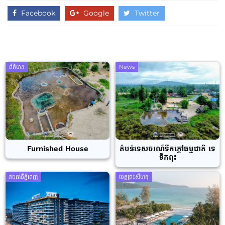
Facebook
Google
Twitter
ព័ត៌មាន
News
Furnished House
តំបន់ទេសចរណ៍ទឹកក្តៅធម្មជាតិ ទេ
ទឹកពុះ
រាជធានីភ្នំពេញ
ខេត្តព្រះសីហនុ