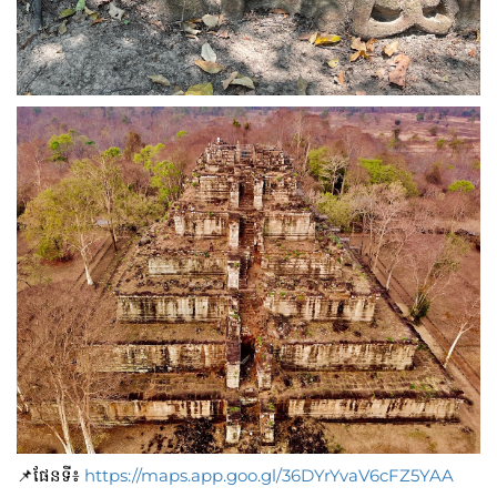
📌ផែនទី៖
https://maps.app.goo.gl/36DYrYvaV6cFZ5YAA