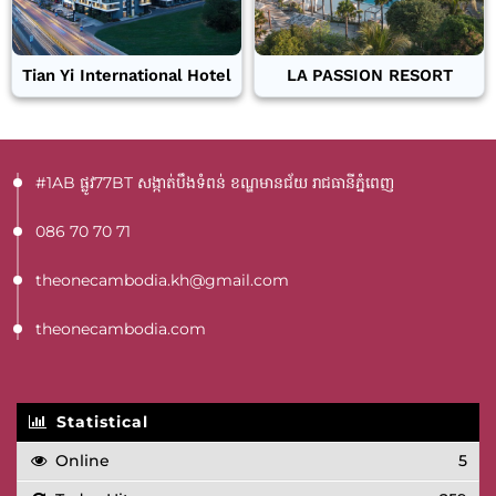
Tian Yi International Hotel
LA PASSION RESORT
#1AB ផ្លូវ77BT​ សង្កាត់បឹងទំពន់ ខណ្ឌមានជ័យ រាជធានីភ្នំពេញ
086 70 70 71
theonecambodia.kh@gmail.com
theonecambodia.com
Statistical
Online
5