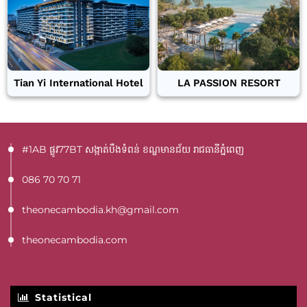
Tian Yi International Hotel
LA PASSION RESORT
#1AB ផ្លូវ77BT​ សង្កាត់បឹងទំពន់ ខណ្ឌមានជ័យ រាជធានីភ្នំពេញ
086 70 70 71
theonecambodia.kh@gmail.com
theonecambodia.com
Statistical