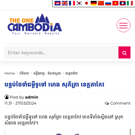
Enjoy
Account
Home
ព័ត៌មាន
មន្ទីរពេទ្យ -​ ឱសថស្ថាន
ខេត្តតាកែវ
បន្ទប់ថែទាំជម្ងឺទូទៅ ហេង សុភ័ត្រា ខេត្តតាកែវ
Post by
admin
11:31 - 27/03/2024
Comment
បន្ទប់ថែទាំជម្ងឺទូទៅ ហេង សុភ័ត្រា ខេត្តតាកែវ មានទីតាំងស្ថិតនៅ ស្រុក
សំរោង ខេត្តតាកែវ។