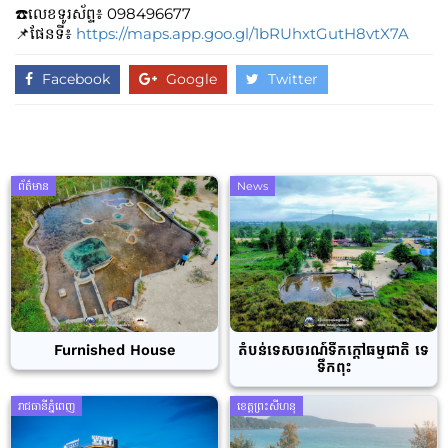
☎️លេខទូរស័ព្ទ៖​​ 098496677
📌ផែនទី៖
https://maps.app.goo.gl/1bRUhxtGutH8vtX7A
Facebook
Google
Twitter
ព័ត៌មាន
News
Furnished House
តំបន់ទេសចរណ៍ទឹកក្តៅធម្មជាតិ ទេ
ទឹកពុះ
រាជធានីភ្នំពេញ
ខេត្តព្រះសីហនុ