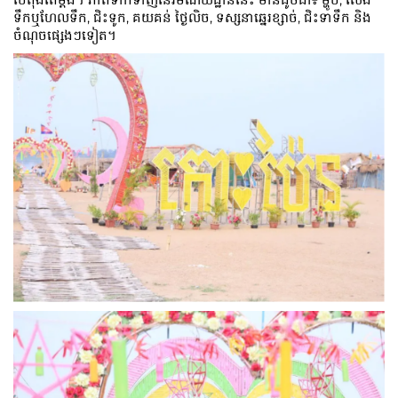
ទឹកឬហែលទឹក, ជិះទូក, គយគន់ ថ្ងៃលិច, ទស្សនាឆ្នេរខ្សាច់, ជិះទាទឹក និង
ចំណុចផ្សេងៗទៀត។