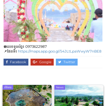
☎️លេខទូរស័ព្ទ៖​​ 0973622987
📌ផែនទី៖
https://maps.app.goo.gl/S4JLtLpaWwyW7nBE8
Facebook
Google
Twitter
ព័ត៌មាន
News