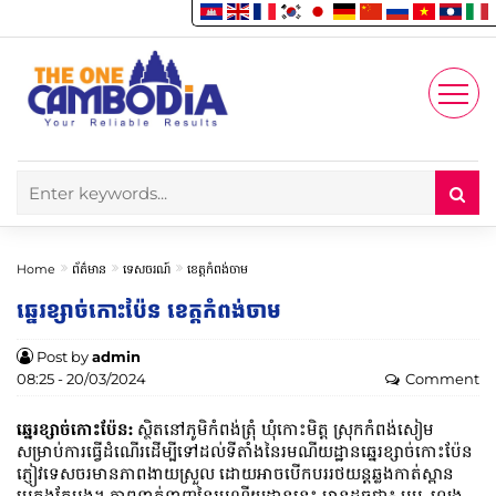
Enjoy
Account
Home
ព័ត៌មាន
ទេសចរណ៍
ខេត្តកំពង់ចាម
ឆ្នេរខ្សាច់កោះប៉ែន ខេត្តកំពង់ចាម
Post by
admin
08:25 - 20/03/2024
Comment
ឆ្នេរខ្សាច់កោះប៉ែន:
ស្ថិតនៅ​ភូមិកំពង់ត្រុំ ឃុំកោះមិត្ត ស្រុកកំពង់សៀម
សម្រាប់ការធ្វើដំណើរដើម្បីទៅដល់ទីតាំងនៃរមណីយដ្ឋានឆ្នេរខ្សាច់កោះប៉ែន
ភ្ញៀវទេសចរមានភាពងាយស្រួល ដោយអាចបើក​បររថយន្ត​ឆ្លងកាត់​ស្ពាន
បេតុងតែម្តង។ ភាពទាក់ទាញ​នៃរមណីយដ្ឋាននេះ ​មាន​ដូចជា៖ ម្ហូប, លេង