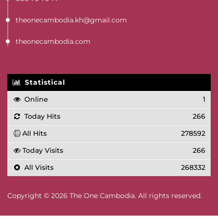
theonecambodia.kh@gmail.com
theonecambodia.com
Statistical
Online
1
Today Hits
266
All Hits
278592
Today Visits
266
All Visits
268332
Copyright © 2026 The One Cambodia. All rights reserved.